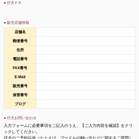
● 仔犬ＰＲ
● 販売店舗情報
店舗名
郵便番号
住所
電話番号
FAX番号
E-Mail
販売番号
保管番号
ブログ
● 仔犬お問い合わせ
入力フォームに必要事項をご記入のうえ、【ご入力内容を確認】をクリ
ックしてください。
仔犬のご予約以外（たとえば、プードルの飼い方などに関するご質問）