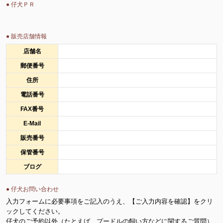
● 仔犬ＰＲ
● 販売店舗情報
店舗名
郵便番号
住所
電話番号
FAX番号
E-Mail
販売番号
保管番号
ブログ
● 仔犬お問い合わせ
入力フォームに必要事項をご記入のうえ、【ご入力内容を確認】をクリ
ックしてください。
仔犬のご予約以外（たとえば、プードルの飼い方などに関するご質問）