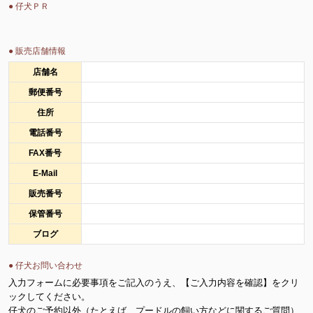
● 仔犬ＰＲ
● 販売店舗情報
店舗名
郵便番号
住所
電話番号
FAX番号
E-Mail
販売番号
保管番号
ブログ
● 仔犬お問い合わせ
入力フォームに必要事項をご記入のうえ、【ご入力内容を確認】をクリ
ックしてください。
仔犬のご予約以外（たとえば、プードルの飼い方などに関するご質問）