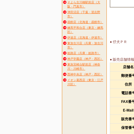
そよら古川橋駅前店（大
阪・門真市）
津田沼店（千葉・習志野
市）
函館店（北海道・函館市）
練馬平和台店（東京・練馬
区）
伊達店（北海道・伊達市）
● 仔犬ＰＲ
東加古川店（兵庫・加古川
市）
姫路店（兵庫・姫路市）
神戸学園店（神戸・西区）
● 販売店舗情
東急宮崎台駅前店（神奈
店舗名
川・川崎市）
西神中央店（神戸・西区）
郵便番
イオン葛西店（東京・江戸
住所
川区）
電話番
FAX番
E-Mail
販売番
保管番