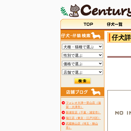
仔犬詳
フォレオ大津一里山店（滋
賀・大津市）
新浦安店（千葉・浦安市）
瑞江店（東京・江戸川区）
武蔵狭山店（埼玉・狭山
市）