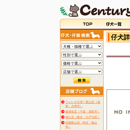
仔犬詳
フォレオ大津一里山店（滋
賀・大津市）
新浦安店（千葉・浦安市）
瑞江店（東京・江戸川区）
武蔵狭山店（埼玉・狭山
市）