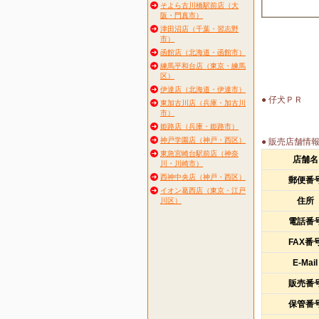
そよら古川橋駅前店（大
阪・門真市）
津田沼店（千葉・習志野
市）
函館店（北海道・函館市）
練馬平和台店（東京・練馬
区）
伊達店（北海道・伊達市）
● 仔犬ＰＲ
東加古川店（兵庫・加古川
市）
姫路店（兵庫・姫路市）
神戸学園店（神戸・西区）
● 販売店舗情
東急宮崎台駅前店（神奈
店舗名
川・川崎市）
西神中央店（神戸・西区）
郵便番
イオン葛西店（東京・江戸
住所
川区）
電話番
FAX番
E-Mail
販売番
保管番