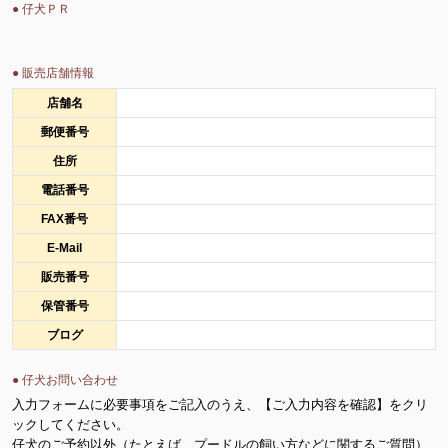
● 仔犬ＰＲ
● 販売店舗情報
店舗名
郵便番号
住所
電話番号
FAX番号
E-Mail
販売番号
保管番号
ブログ
● 仔犬お問い合わせ
入力フォームに必要事項をご記入のうえ、【ご入力内容を確認】をクリ
ックしてください。
仔犬のご予約以外（たとえば、プードルの飼い方などに関するご質問）