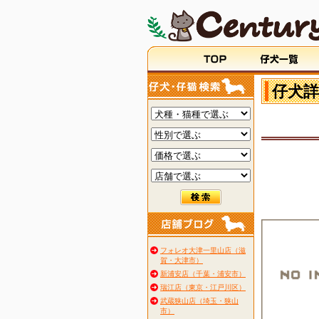
仔犬詳
フォレオ大津一里山店（滋
賀・大津市）
新浦安店（千葉・浦安市）
瑞江店（東京・江戸川区）
武蔵狭山店（埼玉・狭山
市）