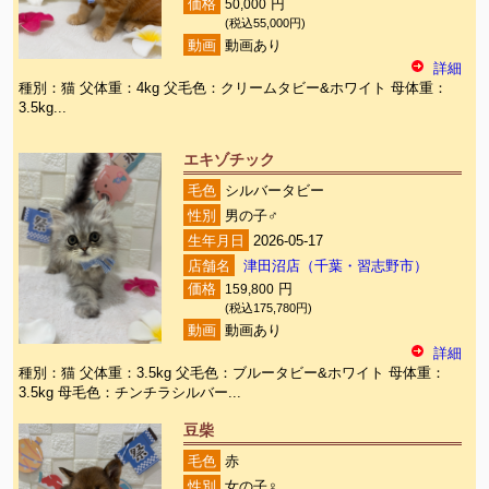
価格
50,000
円
(税込55,000円)
動画
動画あり
詳細
種別：猫 父体重：4kg 父毛色：クリームタビー&ホワイト 母体重：
3.5kg...
エキゾチック
毛色
シルバータビー
性別
男の子♂
生年月日
2026-05-17
店舗名
津田沼店（千葉・習志野市）
価格
159,800
円
(税込175,780円)
動画
動画あり
詳細
種別：猫 父体重：3.5kg 父毛色：ブルータビー&ホワイト 母体重：
3.5kg 母毛色：チンチラシルバー...
豆柴
毛色
赤
性別
女の子♀