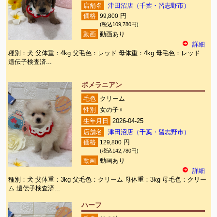
店舗名
津田沼店（千葉・習志野市）
価格
99,800
円
(税込109,780円)
動画
動画あり
詳細
種別：犬 父体重：4kg 父毛色：レッド 母体重：4kg 母毛色：レッド
遺伝子検査済...
ポメラニアン
毛色
クリーム
性別
女の子♀
生年月日
2026-04-25
店舗名
津田沼店（千葉・習志野市）
価格
129,800
円
(税込142,780円)
動画
動画あり
詳細
種別：犬 父体重：3kg 父毛色：クリーム 母体重：3kg 母毛色：クリー
ム 遺伝子検査済...
ハーフ