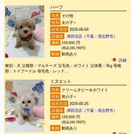
ハーフ
毛色
その他
性別
女の子♀
生年月日
2026-06-04
店舗名
津田沼店（千葉・習志野市）
価格
169,800
円
(税込186,780円)
動画
動画あり
詳細
種別：犬 父種類：マルチーズ 父毛色：ホワイト 父体重：3kg 母種
類：トイプードル 母毛色：レッド...
ミヌエット
毛色
クリームタビー＆ホワイト
性別
男の子♂
生年月日
2026-05-25
店舗名
津田沼店（千葉・習志野市）
価格
169,800
円
(税込186,780円)
動画
動画あり