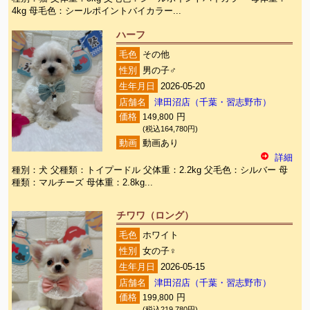
4kg 母毛色：シールポイントバイカラー...
ハーフ
毛色
その他
性別
男の子♂
生年月日
2026-05-20
店舗名
津田沼店（千葉・習志野市）
価格
149,800
円
(税込164,780円)
動画
動画あり
詳細
種別：犬 父種類：トイプードル 父体重：2.2kg 父毛色：シルバー 母
種類：マルチーズ 母体重：2.8kg...
チワワ（ロング）
毛色
ホワイト
性別
女の子♀
生年月日
2026-05-15
店舗名
津田沼店（千葉・習志野市）
価格
199,800
円
(税込219,780円)