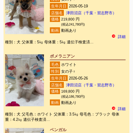
生年月日
2026-05-19
店舗名
津田沼店（千葉・習志野市）
価格
219,800
円
(税込241,780円)
動画
動画あり
詳細
種別：犬 父体重：5㎏ 母体重：5㎏ 遺伝子検査済...
ポメラニアン
毛色
ホワイト
性別
女の子♀
生年月日
2026-05-26
店舗名
津田沼店（千葉・習志野市）
価格
169,800
円
(税込186,780円)
動画
動画あり
詳細
種別：犬 父毛色：ホワイト 父体重：3.5㎏ 母毛色：ブラック 母体
重：4.2㎏ 遺伝子検査済...
ベンガル