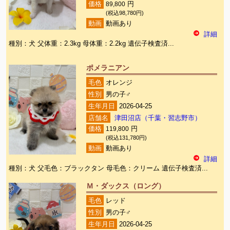
価格
89,800
円
(税込98,780円)
動画
動画あり
詳細
種別：犬 父体重：2.3kg 母体重：2.2kg 遺伝子検査済...
ポメラニアン
毛色
オレンジ
性別
男の子♂
生年月日
2026-04-25
店舗名
津田沼店（千葉・習志野市）
価格
119,800
円
(税込131,780円)
動画
動画あり
詳細
種別：犬 父毛色：ブラックタン 母毛色：クリーム 遺伝子検査済...
Ｍ・ダックス（ロング）
毛色
レッド
性別
男の子♂
生年月日
2026-04-25