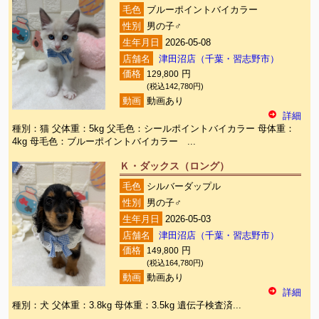
毛色
ブルーポイントバイカラー
性別
男の子♂
生年月日
2026-05-08
店舗名
津田沼店（千葉・習志野市）
価格
129,800
円
(税込142,780円)
動画
動画あり
詳細
種別：猫 父体重：5kg 父毛色：シールポイントバイカラー 母体重：
4kg 母毛色：ブルーポイントバイカラー ...
Ｋ・ダックス（ロング）
毛色
シルバーダップル
性別
男の子♂
生年月日
2026-05-03
店舗名
津田沼店（千葉・習志野市）
価格
149,800
円
(税込164,780円)
動画
動画あり
詳細
種別：犬 父体重：3.8kg 母体重：3.5kg 遺伝子検査済...