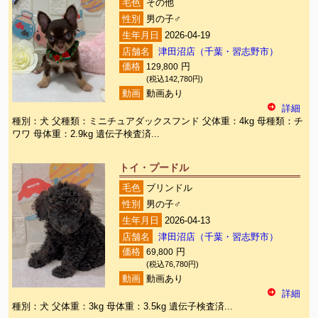
毛色
その他
性別
男の子♂
生年月日
2026-04-19
店舗名
津田沼店（千葉・習志野市）
価格
129,800
円
(税込142,780円)
動画
動画あり
詳細
種別：犬 父種類：ミニチュアダックスフンド 父体重：4kg 母種類：チ
ワワ 母体重：2.9kg 遺伝子検査済...
トイ・プードル
毛色
ブリンドル
性別
男の子♂
生年月日
2026-04-13
店舗名
津田沼店（千葉・習志野市）
価格
69,800
円
(税込76,780円)
動画
動画あり
詳細
種別：犬 父体重：3kg 母体重：3.5kg 遺伝子検査済...