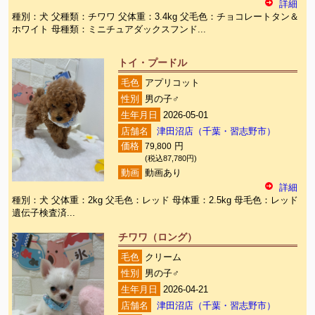
詳細
種別：犬 父種類：チワワ 父体重：3.4kg 父毛色：チョコレートタン＆
ホワイト 母種類：ミニチュアダックスフンド...
トイ・プードル
毛色
アプリコット
性別
男の子♂
生年月日
2026-05-01
店舗名
津田沼店（千葉・習志野市）
価格
79,800
円
(税込87,780円)
動画
動画あり
詳細
種別：犬 父体重：2kg 父毛色：レッド 母体重：2.5kg 母毛色：レッド
遺伝子検査済...
チワワ（ロング）
毛色
クリーム
性別
男の子♂
生年月日
2026-04-21
店舗名
津田沼店（千葉・習志野市）