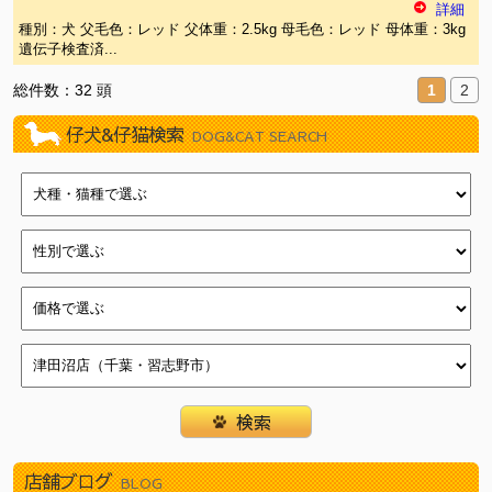
詳細
種別：犬 父毛色：レッド 父体重：2.5kg 母毛色：レッド 母体重：3kg
遺伝子検査済...
総件数：32 頭
1
2
仔犬&仔猫検索
DOG&CAT SEARCH
店舗ブログ
BLOG