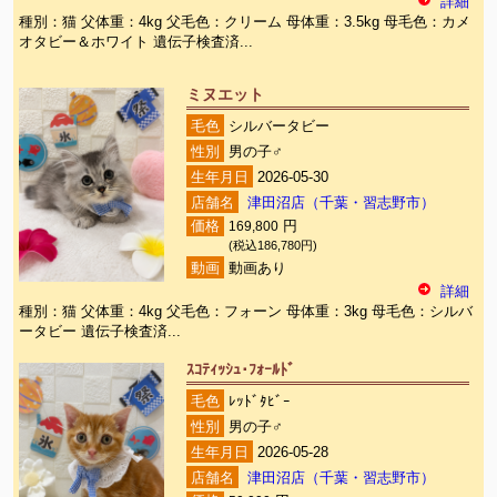
詳細
種別：猫 父体重：4kg 父毛色：クリーム 母体重：3.5kg 母毛色：カメ
オタビー＆ホワイト 遺伝子検査済...
ミヌエット
毛色
シルバータビー
性別
男の子♂
生年月日
2026-05-30
店舗名
津田沼店（千葉・習志野市）
価格
169,800
円
(税込186,780円)
動画
動画あり
詳細
種別：猫 父体重：4kg 父毛色：フォーン 母体重：3kg 母毛色：シルバ
ータビー 遺伝子検査済...
ｽｺﾃｨｯｼｭ･ﾌｫｰﾙﾄﾞ
毛色
ﾚｯﾄﾞﾀﾋﾞｰ
性別
男の子♂
生年月日
2026-05-28
店舗名
津田沼店（千葉・習志野市）