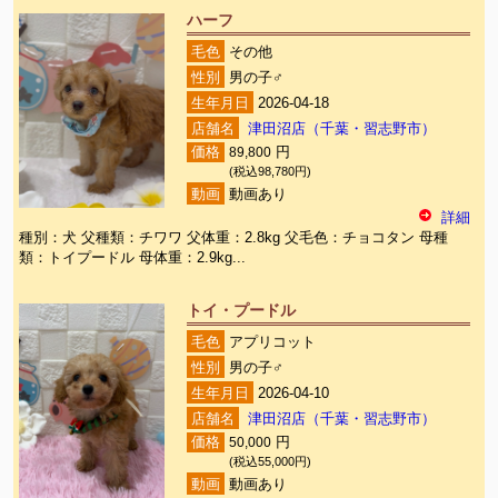
ハーフ
毛色
その他
性別
男の子♂
生年月日
2026-04-18
店舗名
津田沼店（千葉・習志野市）
価格
89,800
円
(税込98,780円)
動画
動画あり
詳細
種別：犬 父種類：チワワ 父体重：2.8kg 父毛色：チョコタン 母種
類：トイプードル 母体重：2.9kg...
トイ・プードル
毛色
アプリコット
性別
男の子♂
生年月日
2026-04-10
店舗名
津田沼店（千葉・習志野市）
価格
50,000
円
(税込55,000円)
動画
動画あり