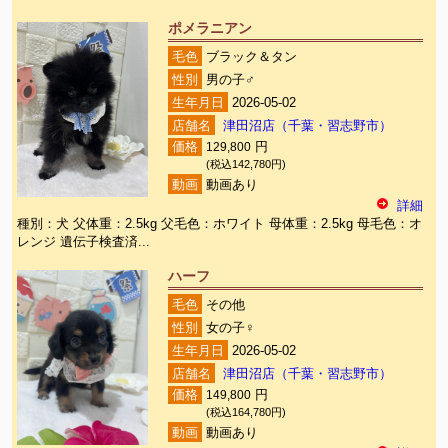
ポメラニアン
毛色
ブラック＆タン
性別
男の子♂
生年月日
2026-05-02
店舗名
津田沼店（千葉・習志野市）
価格
129,800
円
(税込142,780円)
動画
動画あり
詳細
種別：犬 父体重：2.5kg 父毛色：ホワイト 母体重：2.5kg 母毛色：オ
レンジ 遺伝子検査済...
ハーフ
毛色
その他
性別
女の子♀
生年月日
2026-05-02
店舗名
津田沼店（千葉・習志野市）
価格
149,800
円
(税込164,780円)
動画
動画あり