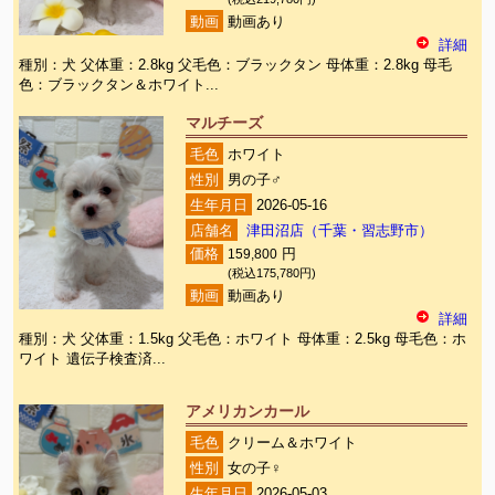
動画
動画あり
詳細
種別：犬 父体重：2.8kg 父毛色：ブラックタン 母体重：2.8kg 母毛
色：ブラックタン＆ホワイト...
マルチーズ
毛色
ホワイト
性別
男の子♂
生年月日
2026-05-16
店舗名
津田沼店（千葉・習志野市）
価格
159,800
円
(税込175,780円)
動画
動画あり
詳細
種別：犬 父体重：1.5kg 父毛色：ホワイト 母体重：2.5kg 母毛色：ホ
ワイト 遺伝子検査済...
アメリカンカール
毛色
クリーム＆ホワイト
性別
女の子♀
生年月日
2026-05-03