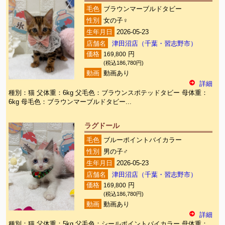
毛色
ブラウンマーブルドタビー
性別
女の子♀
生年月日
2026-05-23
店舗名
津田沼店（千葉・習志野市）
価格
169,800
円
(税込186,780円)
動画
動画あり
詳細
種別：猫 父体重：6kg 父毛色：ブラウンスポテッドタビー 母体重：
6kg 母毛色：ブラウンマーブルドタビー...
ラグドール
毛色
ブルーポイントバイカラー
性別
男の子♂
生年月日
2026-05-23
店舗名
津田沼店（千葉・習志野市）
価格
169,800
円
(税込186,780円)
動画
動画あり
詳細
種別：猫 父体重：5kg 父毛色：シールポイントバイカラー 母体重：