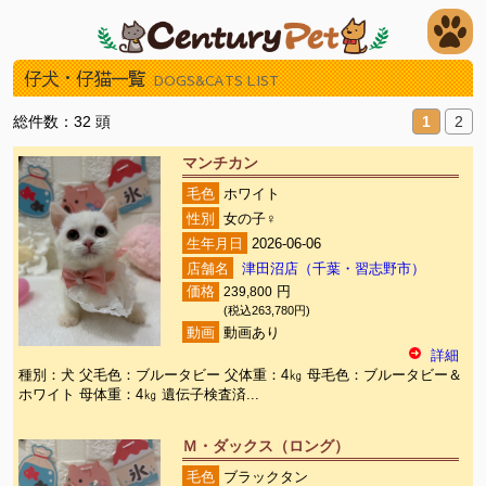
仔犬・仔猫一覧
DOGS&CATS LIST
総件数：32 頭
1
2
マンチカン
毛色
ホワイト
性別
女の子♀
生年月日
2026-06-06
店舗名
津田沼店（千葉・習志野市）
価格
239,800
円
(税込263,780円)
動画
動画あり
詳細
種別：犬 父毛色：ブルータビー 父体重：4㎏ 母毛色：ブルータビー＆
ホワイト 母体重：4㎏ 遺伝子検査済...
Ｍ・ダックス（ロング）
毛色
ブラックタン