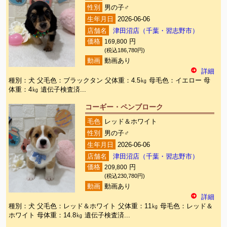
性別
男の子♂
生年月日
2026-06-06
店舗名
津田沼店（千葉・習志野市）
価格
169,800
円
(税込186,780円)
動画
動画あり
詳細
種別：犬 父毛色：ブラックタン 父体重：4.5㎏ 母毛色：イエロー 母
体重：4㎏ 遺伝子検査済...
コーギー・ペンブローク
毛色
レッド＆ホワイト
性別
男の子♂
生年月日
2026-06-06
店舗名
津田沼店（千葉・習志野市）
価格
209,800
円
(税込230,780円)
動画
動画あり
詳細
種別：犬 父毛色：レッド＆ホワイト 父体重：11㎏ 母毛色：レッド＆
ホワイト 母体重：14.8㎏ 遺伝子検査済...