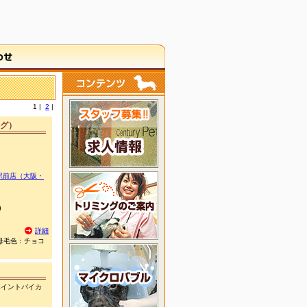
1
|
2
|
グ）
駅前店（大阪・
)
詳細
 母毛色：チョコ
イントバイカ