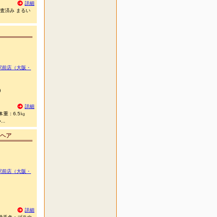
詳細
検査済み まるい
駅前店（大阪・
)
詳細
体重：6.5㎏
..
ヘア
駅前店（大阪・
詳細