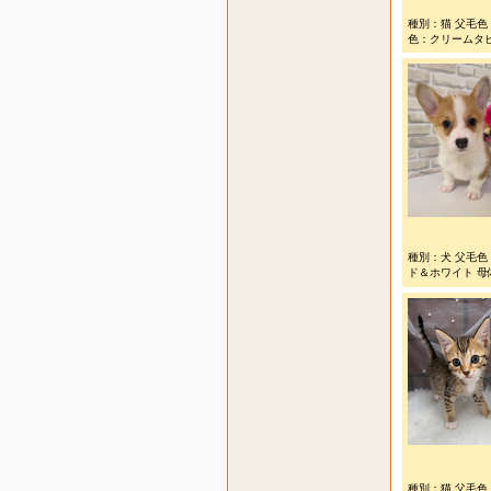
種別：猫 父毛色
色：クリームタビー
種別：犬 父毛色
ド＆ホワイト 母体
種別：猫 父毛色