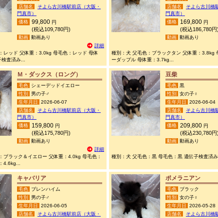
店舗名
そよら古川橋駅前店（大阪・
店舗名
そよら古川橋
門真市）
門真市）
99,800
169,800
価格
価格
円
円
(税込109,780円)
(税込186,780円
動画
動画あり
動画
動画あり
詳細
レッド 父体重：3.0kg 母毛色：レッド 母体
種別：犬 父毛色：ブラックタン 父体重：3.8kg
子検査済み...
ーダップル 母体重：3.7kg...
Ｍ・ダックス（ロング）
豆柴
毛色
シェーデッドイエロー
毛色
黒
性別
男の子♂
性別
女の子♀
生年月日
2026-06-07
生年月日
2026-06-04
店舗名
そよら古川橋駅前店（大阪・
店舗名
そよら古川橋
門真市）
門真市）
159,800
209,800
価格
価格
円
円
(税込175,780円)
(税込230,780円
動画
動画あり
動画
動画あり
詳細
：ブラック＆イエロー 父体重：4.0kg 母毛色：
種別：犬 父毛色：黒 母毛色：黒 遺伝子検査済み.
.6kg...
キャバリア
ポメラニアン
毛色
ブレンハイム
毛色
ブラック
性別
男の子♂
性別
女の子♀
生年月日
2026-06-05
生年月日
2026-05-28
店舗名
そよら古川橋駅前店（大阪・
店舗名
そよら古川橋