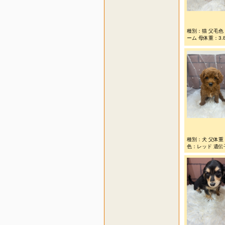
種別：猫 父毛色
ーム 母体重：3
種別：犬 父体重：
色：レッド 遺伝子