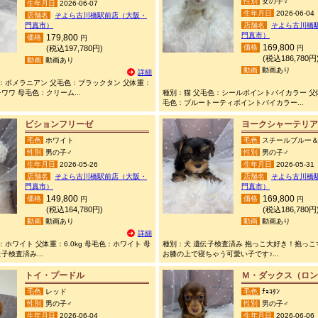
性別
女の子♀
生年月日
2026-06-07
生年月日
2026-06-04
店舗名
そよら古川橋駅前店（大阪・
門真市）
店舗名
そよら古川橋
門真市）
179,800
価格
円
169,800
価格
(税込197,780円)
円
(税込186,780円
動画
動画あり
動画
動画あり
詳細
：ポメラニアン 父毛色：ブラックタン 父体重：
チワワ 母毛色：クリーム...
種別：猫 父毛色：シールポイントバイカラー 父体
毛色：ブルートーティポイントバイカラー...
ビションフリーゼ
ヨークシャーテリア
毛色
ホワイト
毛色
スチールブルー
性別
男の子♂
性別
男の子♂
生年月日
2026-05-26
生年月日
2026-05-31
店舗名
そよら古川橋駅前店（大阪・
店舗名
そよら古川橋
門真市）
門真市）
149,800
169,800
価格
価格
円
円
(税込164,780円)
(税込186,780円
動画
動画あり
動画
動画あり
詳細
：ホワイト 父体重：6.0kg 母毛色：ホワイト 母
種別：犬 遺伝子検査済み 抱っこ大好き！抱っ
伝子検査済み...
お膝の上で寝ちゃう可愛い子です♪...
トイ・プードル
Ｍ・ダックス（ロン
毛色
レッド
毛色
ﾁｮｺﾀﾝ
性別
男の子♂
性別
男の子♂
生年月日
2026-06-04
生年月日
2026-06-06