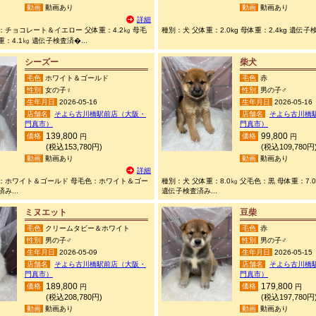
動画
動画あり
動画
動画あり
詳細
：チョコレート＆イエロー 父体重：4.2㎏ 母毛
種別：犬 父体重：2.0kg 母体重：2.4kg 遺伝子検
：4.1㎏ 遺伝子検査済�...
シーズー
柴犬
毛色
ホワイト＆ゴールド
毛色
赤
性別
女の子♀
性別
男の子♂
生年月日
2026-05-16
生年月日
2026-05-16
店舗名
そよら古川橋駅前店（大阪・
店舗名
そよら古川橋
門真市）
門真市）
139,800
99,800
価格
価格
円
円
(税込153,780円)
(税込109,780円
動画
動画あり
動画
動画あり
詳細
色：ホワイト＆ゴールド 母毛色：ホワイト＆ゴー
種別：犬 父体重：8.0㎏ 父毛色：黒 母体重：7.
み...
遺伝子検査済み...
ミヌエット
豆柴
毛色
クリームタビー＆ホワイト
毛色
赤
性別
男の子♂
性別
男の子♂
生年月日
2026-05-09
生年月日
2026-05-15
店舗名
そよら古川橋駅前店（大阪・
店舗名
そよら古川橋
門真市）
門真市）
189,800
179,800
価格
価格
円
円
(税込208,780円)
(税込197,780円
動画
動画あり
動画
動画あり