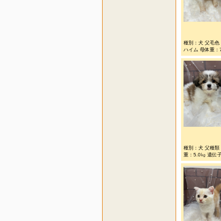
種別：犬 父毛色
ハイム 母体重：7.
種別：犬 父種類
重：5.0㎏ 遺伝子