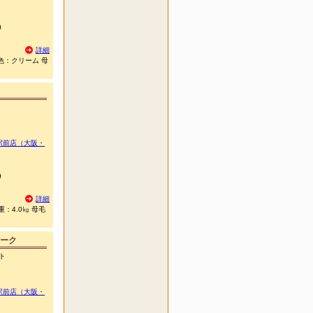
)
詳細
毛色：クリーム 母
駅前店（大阪・
)
詳細
：4.0㎏ 母毛
ーク
ト
駅前店（大阪・