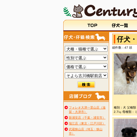
仔犬・
総件数：47 頭
フォレオ大津一里山店（滋
種別：犬 父種類
賀・大津市）
2.7㎏ 母種類：
新浦安店（千葉・浦安市）
瑞江店（東京・江戸川区）
武蔵狭山店（埼玉・狭山
市）