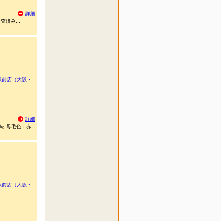
詳細
査済み...
駅前店（大阪・
)
詳細
0㎏ 母毛色：赤
駅前店（大阪・
)