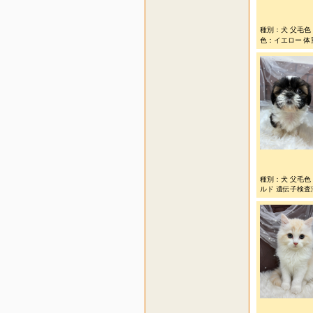
種別：犬 父毛色
色：イエロー 体重
種別：犬 父毛
ルド 遺伝子検査済