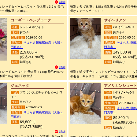
詳細
：レッドタビー＆ホワイト 父体重：3.5㎏ 母毛
種別：犬 父体重：3.8㎏ 母体重：4.0㎏ 遺伝子
 母体重：3.0㎏...
瞳がチャームポイント！...
コーギー・ペンブローク
サイベリアン
毛色
レッド＆ホワイト
毛色
ﾚｯﾄﾞﾀﾋﾞｰ＆ﾎﾜｲﾄ
性別
女の子♀
性別
男の子♂
生年月日
2026-05-09
生年月日
2026-05-09
店舗名
そよら古川橋駅前店（大阪・
店舗名
そよら古川橋
門真市）
門真市）
219,800
149,800
価格
価格
円
円
(税込241,780円)
(税込164,780円
動画
動画あり
動画
動画あり
詳細
：レッド＆ホワイト 父体重：14kg 母毛色:レッ
種別：猫 父毛色：レッドタビー＆ホワイト 父
重:10kg 遺伝子検査済...
母毛色：キャリコ 母体重：4.5㎏ 遺伝子検査�.
ジェネッタ
アメリカンショート
毛色
ブラウンスポテッドタビーホワ
毛色
ﾚｯﾄﾞﾀﾋﾞｰ＆ﾎﾜｲﾄ
イト
性別
男の子♂
性別
男の子♂
生年月日
2026-04-12
生年月日
2026-05-09
店舗名
そよら古川橋
店舗名
そよら古川橋駅前店（大阪・
門真市）
門真市）
89,800
価格
円
69,800
価格
円
(税込98,780円)
(税込76,780円)
動画
動画あり
詳細
：ブラウンスポテッドタビー 父体重：6.5kg 母