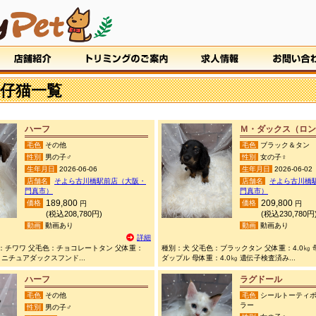
仔猫一覧
ハーフ
Ｍ・ダックス（ロン
毛色
その他
毛色
ブラック＆タン
性別
男の子♂
性別
女の子♀
生年月日
2026-06-06
生年月日
2026-06-02
店舗名
そよら古川橋駅前店（大阪・
店舗名
そよら古川橋
門真市）
門真市）
189,800
209,800
価格
価格
円
円
(税込208,780円)
(税込230,780円
動画
動画あり
動画
動画あり
詳細
：チワワ 父毛色：チョコレートタン 父体重：
種別：犬 父毛色：ブラックタン 父体重：4.0㎏
ミニチュアダックスフンド...
ダップル 母体重：4.0㎏ 遺伝子検査済み...
ハーフ
ラグドール
毛色
その他
毛色
シールトーティポ
ラー
性別
男の子♂