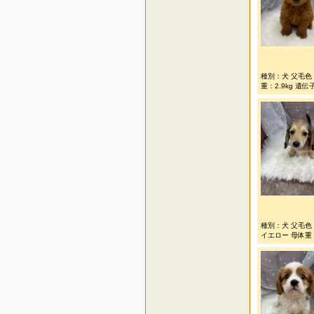
種別：犬 父毛色：
重：2.9kg 遺伝
種別：犬 父毛色
イエロー 母体重：4