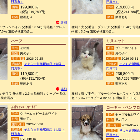
門真市）
門真市）
199,800
219,800
価格
価格
円
円
(税込219,780円)
(税込241,780円
動画
動画あり
動画
動画あり
詳細
：ブレンハイム 父体重：6.5kg 母毛色：ブレン
種別：犬 父毛色：ブラック 父体重：3.4kg 母
0kg 遺伝子検査済み...
体重：3.0kg 遺伝子検査済み...
ハーフ
ミヌエット
毛色
その他
毛色
ブルーホワイト
性別
男の子♂
性別
男の子♂
生年月日
2026-05-25
生年月日
2026-05-31
店舗名
そよら古川橋駅前店（大阪・
店舗名
そよら古川橋
門真市）
門真市）
119,800
239,800
価格
価格
円
円
(税込131,780円)
(税込263,780円
動画
動画あり
動画
動画あり
詳細
：チワワ 父体重：2.5㎏ 母種類：シーズー 母体
種別：猫 父毛色：ブルータビー＆ホワイト 父体重
検査済み...
色：シルバータビー＆ホワイト 母体重：3.0㎏...
ｽｺﾃｨｯｼｭ･ﾌｫｰﾙﾄﾞ
コーギー・ペンブロ
毛色
クリームタビー＆ホワイト
毛色
セーブル&ホワイ
性別
男の子♂
性別
男の子♂
生年月日
2026-05-30
生年月日
2026-05-29
店舗名
そよら古川橋駅前店（大阪・
店舗名
そよら古川橋
門真市）
門真市）
89,800
価格
円