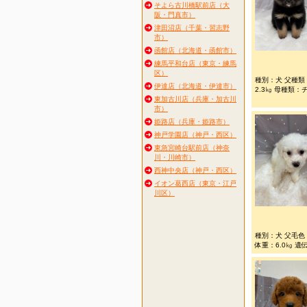
そよら古川橋駅前店（大
阪・門真市）
津田沼店（千葉・習志野
市）
函館店（北海道・函館市）
練馬平和台店（東京・練馬
区）
種別：犬 父種類
伊達店（北海道・伊達市）
2.3㎏ 母種類：
東加古川店（兵庫・加古川
市）
姫路店（兵庫・姫路市）
神戸学園店（神戸・西区）
東急宮崎台駅前店（神奈
川・川崎市）
西神中央店（神戸・西区）
イオン葛西店（東京・江戸
川区）
種別：犬 父毛色
体重：6.0㎏ 遺