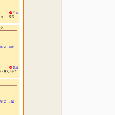
)
詳細
.5㎏ 母毛
グ）
ム
駅前店（大阪・
)
詳細
子♪ 甘え上手で
駅前店（大阪・
)