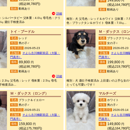
149,800
価格
円
(税込98,780円)
(税込164,780円
動画
動画あり
動画
動画あり
詳細
：シルバータビー 父体重：4.0㎏ 母毛色：クリ
種別：犬 父毛色：レッド＆ホワイト 父体重：7
.8㎏ 遺伝子検査済み
色：ブラックタン＆ホワイト 母体重：7.0㎏...
トイ・プードル
Ｍ・ダックス（ロン
毛色
レッド
毛色
ブラッククリー
性別
男の子♂
性別
女の子♀
生年月日
2026-05-23
生年月日
2026-05-23
店舗名
そよら古川橋駅前店（大阪・
店舗名
そよら古川橋
門真市）
門真市）
89,800
199,800
価格
価格
円
円
(税込98,780円)
(税込219,780円
動画
動画あり
動画
動画あり
詳細
2.3㎏ 父毛色：レッド 母体重：2.5㎏ 母毛
種別：犬 遺伝子検査済み 上目遣いの上手な女の
検査済み...
とっても可愛いです！
Ｍ・ダックス（ロング）
マルチーズ
毛色
ブラック＆イエロー
毛色
ホワイト
性別
男の子♂
性別
男の子♂
生年月日
2026-05-21
生年月日
2026-05-14
店舗名
そよら古川橋駅前店（大阪・
店舗名
そよら古川橋
門真市）
門真市）
159,800
149,800
価格
価格
円
円
(税込175,780円)
(税込164,780円