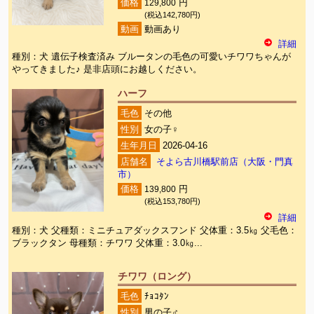
価格
129,800
円
(税込142,780円)
動画
動画あり
詳細
種別：犬 遺伝子検査済み ブルータンの毛色の可愛いチワワちゃんが
やってきました♪ 是非店頭にお越しください。
ハーフ
毛色
その他
性別
女の子♀
生年月日
2026-04-16
店舗名
そよら古川橋駅前店（大阪・門真
市）
価格
139,800
円
(税込153,780円)
詳細
種別：犬 父種類：ミニチュアダックスフンド 父体重：3.5㎏ 父毛色：
ブラックタン 母種類：チワワ 父体重：3.0㎏...
チワワ（ロング）
毛色
ﾁｮｺﾀﾝ
性別
男の子♂