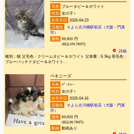
毛色
ブルータビー＆ホワイト
性別
女の子♀
生年月日
2026-04-23
店舗名
そよら古川橋駅前店（大阪・門真
市）
価格
99,800
円
(税込109,780円)
詳細
種別：猫 父毛色：クリームタビー＆ホワイト 父体重：6.3kg 母毛色：
ブルーパッチドタビー＆ホワイト...
ペキニーズ
毛色
ﾊﾟｰﾃｨｰ
性別
女の子♀
生年月日
2026-04-16
店舗名
そよら古川橋駅前店（大阪・門真
市）
価格
89,800
円
(税込98,780円)
動画
動画あり