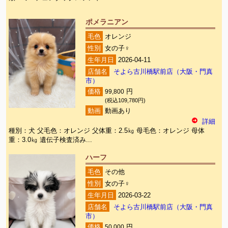
ポメラニアン
毛色
オレンジ
性別
女の子♀
生年月日
2026-04-11
店舗名
そよら古川橋駅前店（大阪・門真
市）
価格
99,800
円
(税込109,780円)
動画
動画あり
詳細
種別：犬 父毛色：オレンジ 父体重：2.5㎏ 母毛色：オレンジ 母体
重：3.0㎏ 遺伝子検査済み...
ハーフ
毛色
その他
性別
女の子♀
生年月日
2026-03-22
店舗名
そよら古川橋駅前店（大阪・門真
市）
価格
50,000
円