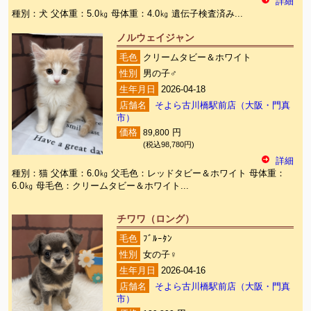
詳細
種別：犬 父体重：5.0㎏ 母体重：4.0㎏ 遺伝子検査済み...
ノルウェイジャン
毛色
クリームタビー＆ホワイト
性別
男の子♂
生年月日
2026-04-18
店舗名
そよら古川橋駅前店（大阪・門真
市）
価格
89,800
円
(税込98,780円)
詳細
種別：猫 父体重：6.0㎏ 父毛色：レッドタビー＆ホワイト 母体重：
6.0㎏ 母毛色：クリームタビー＆ホワイト...
チワワ（ロング）
毛色
ﾌﾞﾙｰﾀﾝ
性別
女の子♀
生年月日
2026-04-16
店舗名
そよら古川橋駅前店（大阪・門真
市）