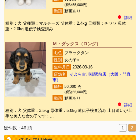
(税込55,000円)
動画
動画あり
詳細
種別：犬 父種類：マルチーズ 父体重：2.4kg 母種類：チワワ 母体
重：2.0kg 遺伝子検査済み...
Ｍ・ダックス（ロング）
毛色
ブラックタン
性別
女の子♀
生年月日
2026-03-16
店舗名
そよら古川橋駅前店（大阪・門真
市）
価格
50,000
円
(税込55,000円)
動画
動画あり
詳細
種別：犬 父体重：3.5kg 母体重：5.0kg 遺伝子検査済み 上目遣いが上
手な美人な女の子です！...
総件数：46 頭
1
2