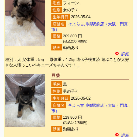
毛色
フォーン
性別
女の子♀
生年月日
2026-05-04
店舗名
そよら古川橋駅前店（大阪・門真
市）
価格
209,800
円
(税込230,780円)
動画
動画あり
詳細
種別：犬 父体重：5㎏ 母体重：4.2㎏ 遺伝子検査済 遊ぶことが大好
きな人懐っこいペキニーズちゃんです！...
豆柴
毛色
黒
性別
男の子♂
生年月日
2026-05-02
店舗名
そよら古川橋駅前店（大阪・門真
市）
価格
129,800
円
(税込142,780円)
動画
動画あり
詳細