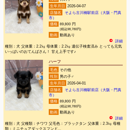
生年月日
2026-04-07
店舗名
そよら古川橋駅前店（大阪・門真
市）
価格
89,800
円
(税込98,780円)
動画
動画あり
詳細
種別：犬 父体重：2.2㎏ 母体重：2.2㎏ 遺伝子検査済み とっても元気
いっぱいのおてんばさん！ 甘え上手です♪
ハーフ
毛色
その他
性別
男の子♂
生年月日
2026-04-01
店舗名
そよら古川橋駅前店（大阪・門真
市）
価格
89,800
円
(税込98,780円)
動画
動画あり
詳細
種別：犬 父種類：チワワ 父毛色：ブラックタン 父体重：2.3㎏ 母種
類：ミニチュアダックスフンド...