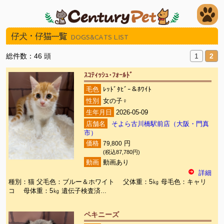
仔犬・仔猫一覧
DOGS&CATS LIST
総件数：46 頭
1
2
ｽｺﾃｨｯｼｭ･ﾌｫｰﾙﾄﾞ
毛色
ﾚｯﾄﾞﾀﾋﾞｰ＆ﾎﾜｲﾄ
性別
女の子♀
生年月日
2026-05-09
店舗名
そよら古川橋駅前店（大阪・門真
市）
価格
79,800
円
(税込87,780円)
動画
動画あり
詳細
種別：猫 父毛色：ブルー＆ホワイト 父体重：5㎏ 母毛色：キャリ
コ 母体重：5㎏ 遺伝子検査済...
ペキニーズ