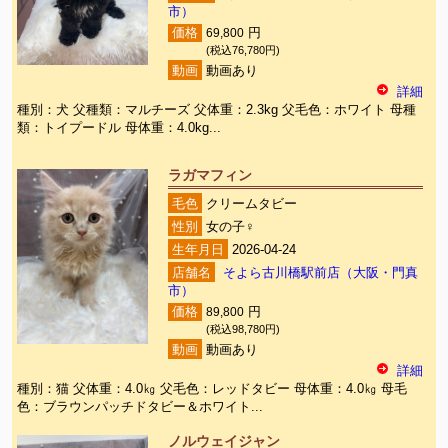
市）
価格
69,800
円
(税込76,780円)
動画
動画あり
詳細
種別：犬 父種類：マルチーズ 父体重：2.3kg 父毛色：ホワイト 母種
類：トイプードル 母体重：4.0kg...
ラガマフィン
毛色
クリームタビー
性別
女の子♀
生年月日
2026-04-24
店舗名
そよら古川橋駅前店（大阪・門真
市）
価格
89,800
円
(税込98,780円)
動画
動画あり
詳細
種別：猫 父体重：4.0㎏ 父毛色：レッドタビー 母体重：4.0㎏ 母毛
色：ブラウンパッチドタビー＆ホワイト...
ノルウェイジャン