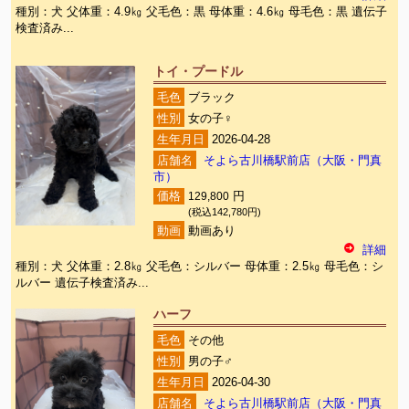
種別：犬 父体重：4.9㎏ 父毛色：黒 母体重：4.6㎏ 母毛色：黒 遺伝子
検査済み...
トイ・プードル
毛色
ブラック
性別
女の子♀
生年月日
2026-04-28
店舗名
そよら古川橋駅前店（大阪・門真
市）
価格
129,800
円
(税込142,780円)
動画
動画あり
詳細
種別：犬 父体重：2.8㎏ 父毛色：シルバー 母体重：2.5㎏ 母毛色：シ
ルバー 遺伝子検査済み...
ハーフ
毛色
その他
性別
男の子♂
生年月日
2026-04-30
店舗名
そよら古川橋駅前店（大阪・門真