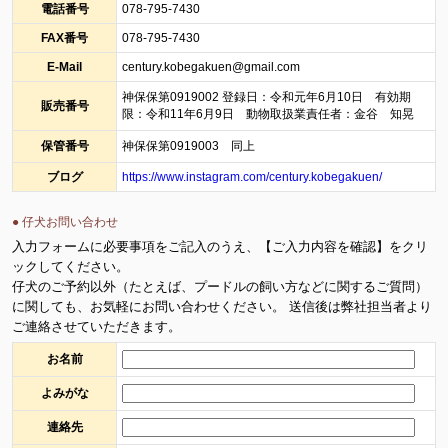
電話番号
078-795-7430
FAX番号
078-795-7430
E-Mail
century.kobegakuen@gmail.com
神保保第0919002 登録日：令和元年6月10日 有効期
販売番号
限：令和11年6月9日 動物取扱業責任者：金谷 知晃
保管番号
神保保第0919003 同上
ブログ
https://www.instagram.com/century.kobegakuen/
● 仔犬お問い合わせ
入力フォームに必要事項をご記入のうえ、【ご入力内容を確認】をクリ
ックしてください。
仔犬のご予約以外（たとえば、プードルの飼い方などに関するご質問）
に関しても、お気軽にお問い合わせください。 送信後は弊社担当者より
ご連絡させていただきます。
お名前
よみがな
連絡先