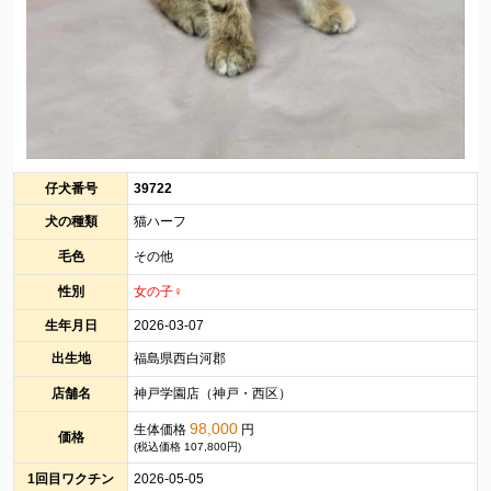
仔犬番号
39722
犬の種類
猫ハーフ
毛色
その他
性別
女の子♀
生年月日
2026-03-07
出生地
福島県西白河郡
店舗名
神戸学園店（神戸・西区）
98,000
生体価格
円
価格
(税込価格 107,800円)
1回目ワクチン
2026-05-05