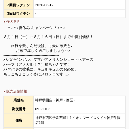
2回目ワクチン
2026-06-12
3回目ワクチン
-
● 仔犬ＰＲ
＊♪＊♪夏休み キャンペーン＊♪＊♪
８月１日（土）～８月１６日（日）までの特別価格！
旅行を楽しんだ後は、可愛い家族と♪
お家で涼しく過ごしましょう～♪
------------------------------------------------
パパがベンガル、ママがアメリカンショートヘアーの
ハーフ（アメガル！？）猫ちゃんです！
パヤパヤの被毛に、キュルキュルのおめめ、
ちょこちょこ歩く姿にメロメロです…♪
● 販売店舗情報
店舗名
神戸学園店（神戸・西区）
郵便番号
651-2103
神戸市西区学園西町1-4 イオンフードスタイル神戸学園
住所
店2階