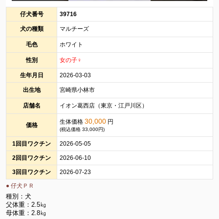
仔犬番号
39716
犬の種類
マルチーズ
毛色
ホワイト
性別
女の子♀
生年月日
2026-03-03
出生地
宮崎県小林市
店舗名
イオン葛西店（東京・江戸川区）
30,000
生体価格
円
価格
(税込価格 33,000円)
1回目ワクチン
2026-05-05
2回目ワクチン
2026-06-10
3回目ワクチン
2026-07-23
● 仔犬ＰＲ
種別：犬
父体重：2.5㎏
母体重：2.8㎏