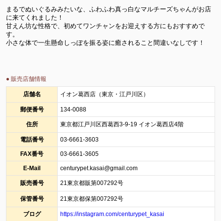
まるでぬいぐるみみたいな、ふわふわ真っ白なマルチーズちゃんがお店
に来てくれました！
甘えん坊な性格で、初めてワンチャンをお迎えする方にもおすすめで
す。
小さな体で一生懸命しっぽを振る姿に癒されること間違いなしです！
● 販売店舗情報
店舗名
イオン葛西店（東京・江戸川区）
郵便番号
134-0088
住所
東京都江戸川区西葛西3-9-19 イオン葛西店4階
電話番号
03-6661-3603
FAX番号
03-6661-3605
E-Mail
centurypet.kasai@gmail.com
販売番号
21東京都販第007292号
保管番号
21東京都保第007292号
ブログ
https://instagram.com/centurypet_kasai