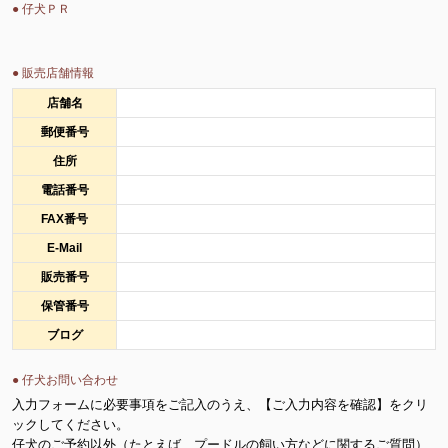
● 仔犬ＰＲ
● 販売店舗情報
店舗名
郵便番号
住所
電話番号
FAX番号
E-Mail
販売番号
保管番号
ブログ
● 仔犬お問い合わせ
入力フォームに必要事項をご記入のうえ、【ご入力内容を確認】をクリ
ックしてください。
仔犬のご予約以外（たとえば、プードルの飼い方などに関するご質問）