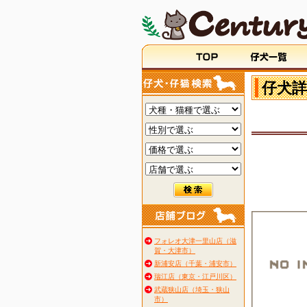
仔犬詳
フォレオ大津一里山店（滋
賀・大津市）
新浦安店（千葉・浦安市）
瑞江店（東京・江戸川区）
武蔵狭山店（埼玉・狭山
市）