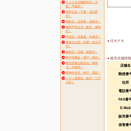
そよら古川橋駅前店（大
阪・門真市）
津田沼店（千葉・習志野
市）
函館店（北海道・函館市）
練馬平和台店（東京・練馬
区）
伊達店（北海道・伊達市）
● 仔犬ＰＲ
東加古川店（兵庫・加古川
市）
姫路店（兵庫・姫路市）
神戸学園店（神戸・西区）
● 販売店舗情
東急宮崎台駅前店（神奈
店舗名
川・川崎市）
西神中央店（神戸・西区）
郵便番
イオン葛西店（東京・江戸
住所
川区）
電話番
FAX番
E-Mail
販売番
保管番