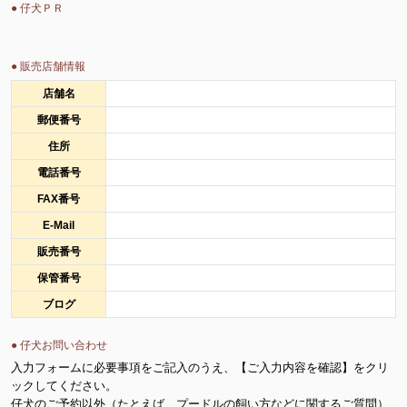
● 仔犬ＰＲ
● 販売店舗情報
店舗名
郵便番号
住所
電話番号
FAX番号
E-Mail
販売番号
保管番号
ブログ
● 仔犬お問い合わせ
入力フォームに必要事項をご記入のうえ、【ご入力内容を確認】をクリ
ックしてください。
仔犬のご予約以外（たとえば、プードルの飼い方などに関するご質問）