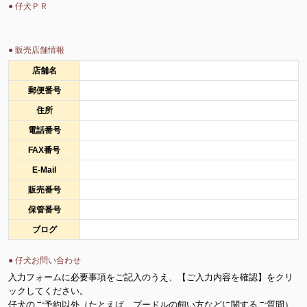
● 仔犬ＰＲ
● 販売店舗情報
店舗名
郵便番号
住所
電話番号
FAX番号
E-Mail
販売番号
保管番号
ブログ
● 仔犬お問い合わせ
入力フォームに必要事項をご記入のうえ、【ご入力内容を確認】をクリ
ックしてください。
仔犬のご予約以外（たとえば、プードルの飼い方などに関するご質問）