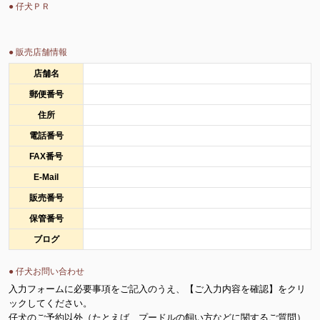
● 仔犬ＰＲ
● 販売店舗情報
店舗名
郵便番号
住所
電話番号
FAX番号
E-Mail
販売番号
保管番号
ブログ
● 仔犬お問い合わせ
入力フォームに必要事項をご記入のうえ、【ご入力内容を確認】をクリ
ックしてください。
仔犬のご予約以外（たとえば、プードルの飼い方などに関するご質問）