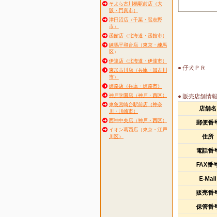
そよら古川橋駅前店（大
阪・門真市）
津田沼店（千葉・習志野
市）
函館店（北海道・函館市）
練馬平和台店（東京・練馬
区）
伊達店（北海道・伊達市）
● 仔犬ＰＲ
東加古川店（兵庫・加古川
市）
姫路店（兵庫・姫路市）
神戸学園店（神戸・西区）
● 販売店舗情
東急宮崎台駅前店（神奈
店舗名
川・川崎市）
西神中央店（神戸・西区）
郵便番
イオン葛西店（東京・江戸
住所
川区）
電話番
FAX番
E-Mail
販売番
保管番