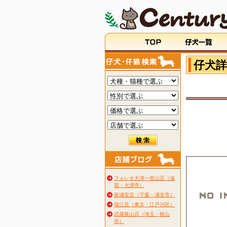
仔犬詳
フォレオ大津一里山店（滋
賀・大津市）
新浦安店（千葉・浦安市）
瑞江店（東京・江戸川区）
武蔵狭山店（埼玉・狭山
市）