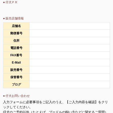
● 仔犬ＰＲ
● 販売店舗情報
店舗名
郵便番号
住所
電話番号
FAX番号
E-Mail
販売番号
保管番号
ブログ
● 仔犬お問い合わせ
入力フォームに必要事項をご記入のうえ、【ご入力内容を確認】をクリ
ックしてください。
仔犬のご予約以外（たとえば、プードルの飼い方などに関するご質問）