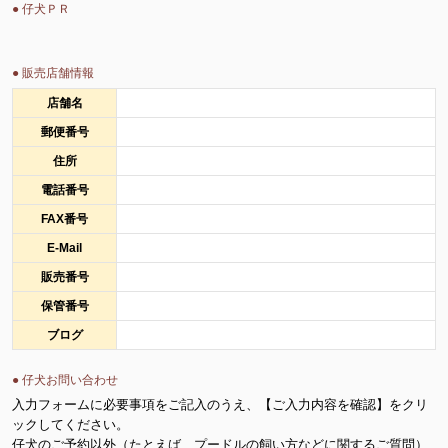
● 仔犬ＰＲ
● 販売店舗情報
店舗名
郵便番号
住所
電話番号
FAX番号
E-Mail
販売番号
保管番号
ブログ
● 仔犬お問い合わせ
入力フォームに必要事項をご記入のうえ、【ご入力内容を確認】をクリ
ックしてください。
仔犬のご予約以外（たとえば、プードルの飼い方などに関するご質問）